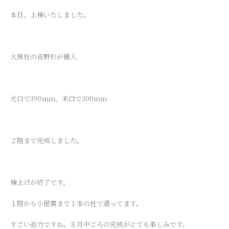
本日、上
棟いたし
ました。
大黒柱の吉野杉が搬入
元口で390ｍｍ、末口で300ｍｍ
２階まで完成しました。
棟上げが終了です。
１階から小屋裏まで１本の柱で通ってます。
すごい迫力ですね。８月中ごろの完成がとても楽しみです。