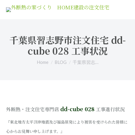
千葉県習志野市注文住宅 dd-
cube 028 工事状況
You are here:
Home
BLOG
千葉県習志…
dd-cube 028
外断熱・注文住宅専門店
工事進行状況
『東北地方太平洋沖地震及び福島原発により被害を受けられた皆様に
心からお見舞い申し上げます。』