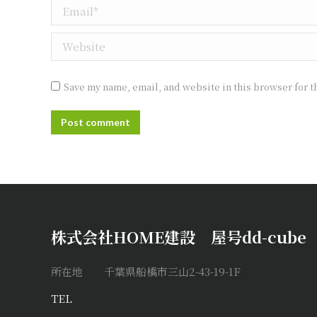
Email *
Website
Save my name, email, and website in this browser for t
Post comment
株式会社HOME建設 屋号dd-cube
所在地 千葉県船橋市三山2-43-19-1F
TEL