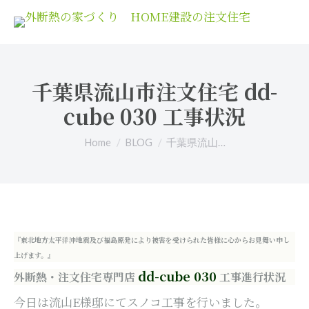
千葉県流山市注文住宅 dd-
cube 030 工事状況
You are here:
Home
BLOG
千葉県流山…
『東北地方太平洋沖地震及び福島原発により被害を受けられた皆様に心からお見舞い申し
上げます。』
dd-cube 030
外断熱・注文住宅専門店
工事進行状況
今日は流山E様邸にてスノコ工事を行いました。