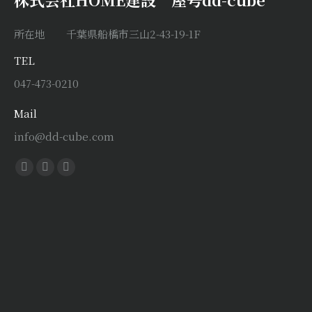
所在地 千葉県船橋市三山2-43-19-1F
TEL
047-473-0210
Mail
info@dd-cube.com
Find us on:
Facebook
X
Instagram
page
page
page
opens
opens
opens
in
in
in
new
new
new
window
window
window