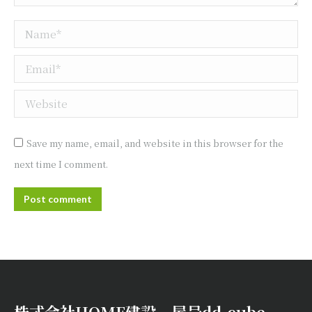
Name *
Email *
Website
Save my name, email, and website in this browser for the
next time I comment.
Post comment
株式会社HOME建設 屋号dd-cube