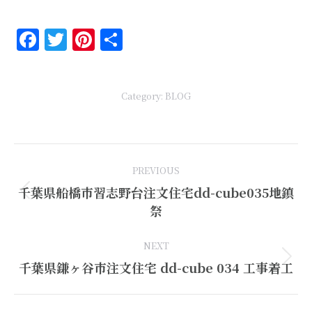
Facebook
Twitter
Pinterest
共
有
Category:
BLOG
Post
PREVIOUS
navigation
千葉県船橋市習志野台注文住宅dd-cube035地鎮
Previous
祭
post:
NEXT
Next
千葉県鎌ヶ谷市注文住宅 dd-cube 034 工事着工
post: