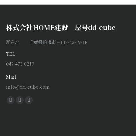
株式会社HOME建設 屋号dd-cube
所在地 千葉県船橋市三山2-43-19-1F
TEL
047-473-0210
Mail
info@dd-cube.com
Find us on:
Facebook
X
Instagram
page
page
page
opens
opens
opens
in
in
in
new
new
new