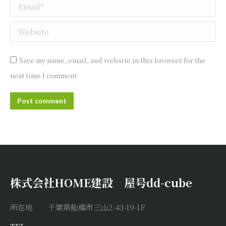
Email *
Website
Save my name, email, and website in this browser for the
next time I comment.
Post comment
株式会社HOME建設 屋号dd-cube
所在地 千葉県船橋市三山2-43-19-1F