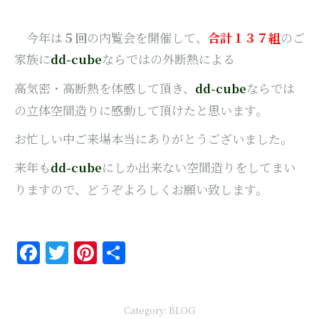
今年は
５回
の内覧会を開催して、
合計１３７組
のご
家族に
ならではの外断熱による
dd-cube
高気密・高断熱を体感して頂き、
ならでは
dd-cube
の立体空間造りに感動して頂けたと思います。
お忙しい中ご来場本当にありがとうございました。
来年も
にしか出来ない空間造りをしてまい
dd-cube
りますので、どうぞよろしくお願い致します。
Facebook
Twitter
Pinterest
共
有
Category:
BLOG