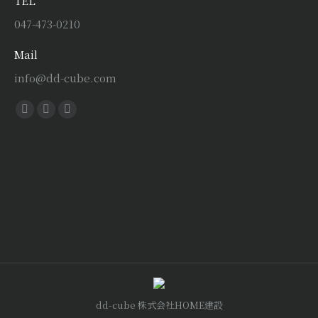
TEL
047-473-0210
Mail
info@dd-cube.com
Find us on:
Facebook
X
Instagram
page
page
page
opens
opens
opens
in
in
in
new
new
new
window
window
window
dd-cube 株式会社HOME建設