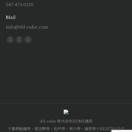
047-473-0210
Mail
info@dd-cube.com
Find us on:
Facebook
X
Instagram
page
page
page
opens
opens
opens
in
in
in
new
new
new
window
window
window
dd-cube 株式会社HOME建設
千葉県船橋市・習志野市・松戸市・市川市・浦安市でHEAT20 G3グ