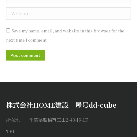
Website
Save my name, email, and website in this browser for the
next time I comment.
Post comment
株式会社HOME建設 屋号dd-cube
所在地 千葉県船橋市三山2-43-19-1F
TEL