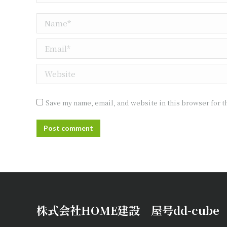
Name *
Email *
Website
Save my name, email, and website in this browser for t
Post comment
株式会社HOME建設 屋号dd-cube