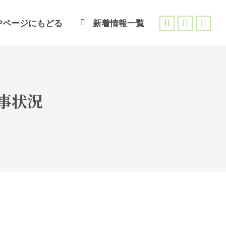
Pページにもどる
新着情報一覧
Facebook
X
Inst
page
page
page
opens
opens
open
in
in
in
new
new
new
工事状況
window
window
wind