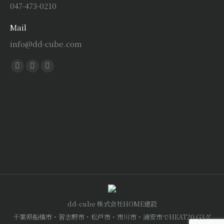
047-473-0210
Mail
info@dd-cube.com
Find us on:
Facebook
X
Instagram
page
page
page
opens
opens
opens
in
in
in
new
new
new
window
window
window
dd-cube 株式会社HOME建設
千葉県船橋市・習志野市・松戸市・市川市・浦安市でHEAT20 G3グ