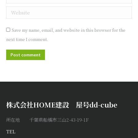
Website
Save my name, email, and website in this browser for the
next time I comment.
Post comment
株式会社HOME建設 屋号dd-cube
所在地 千葉県船橋市三山2-43-19-1F
TEL