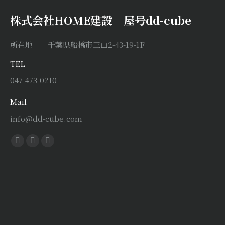
株式会社HOME建設 屋号dd-cube
所在地 千葉県船橋市三山2-43-19-1F
TEL
047-473-0210
Mail
info@dd-cube.com
Find us on:
Facebook
X
Instagram
page
page
page
opens
opens
opens
in
in
in
new
new
new
window
window
window