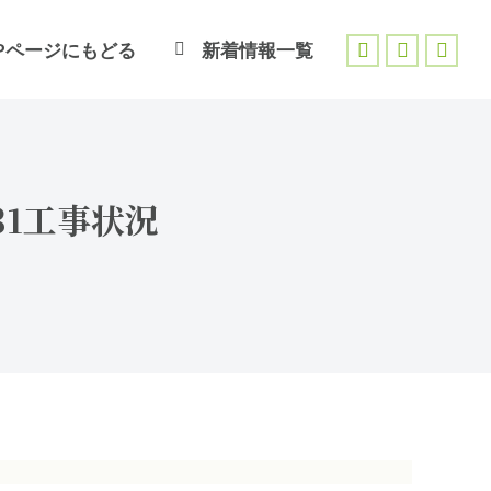
Pページにもどる
新着情報一覧
Facebook
X
Inst
page
page
page
opens
opens
open
in
in
in
new
new
new
31工事状況
window
window
wind