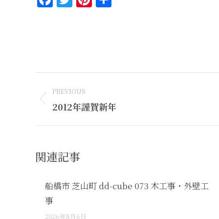
有
Post
PREVIOUS
navigation
Previous
2012年謹賀新年
post:
関連記事
船橋市 芝山町 dd-cube 073 木工事・外壁工
事
2026年8月6日