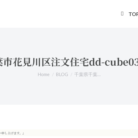
TO
市花見川区注文住宅dd-cube0
You are here:
Home
BLOG
千葉県千葉…
い申し上げます。』