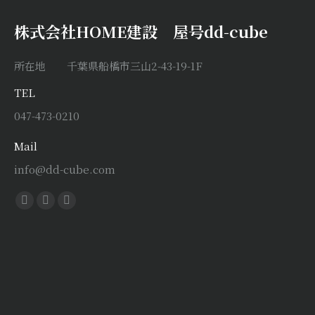
株式会社HOME建設 屋号dd-cube
所在地 千葉県船橋市三山2-43-19-1F
TEL
047-473-0210
Mail
info@dd-cube.com
Find us on:
Facebook
X
Instagram
page
page
page
opens
opens
opens
in
in
in
new
new
new
window
window
window