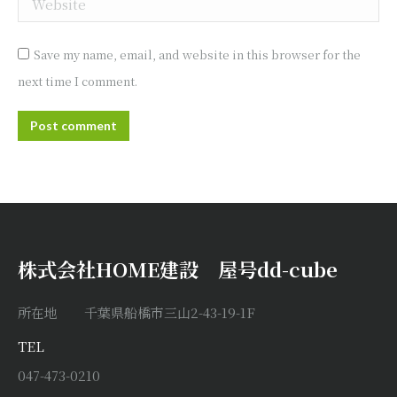
Save my name, email, and website in this browser for the
next time I comment.
Post comment
株式会社HOME建設 屋号dd-cube
所在地 千葉県船橋市三山2-43-19-1F
TEL
047-473-0210