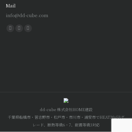
Mail
info@dd-cube.com
Find us on:
Facebook
X
Instagram
page
page
page
opens
opens
opens
in
in
in
new
new
new
window
window
window
dd-cube 株式会社HOME建設
千葉県船橋市・習志野市・松戸市・市川市・浦安市でHEAT20 G3グ
レード、断熱等級6・7、耐震等級3対応