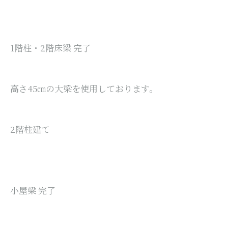
1階柱・2階床梁 完了
高さ45㎝の大梁を使用しております。
2階柱建て
小屋梁 完了