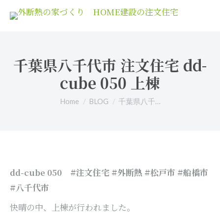
千葉県八千代市 注文住宅 dd-
cube 050 上棟
You are here:
Home
BLOG
千葉県八千…
#注文住宅 #外断熱 #松戸市 #船橋市
dd-cube 050
#八千代市
快晴の中、上棟が行われました。