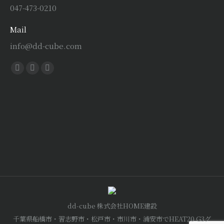
047-473-0210
Mail
info@dd-cube.com
Find us on:
Facebook
X
Instagram
page
page
page
opens
opens
opens
in
in
in
new
new
new
window
window
window
dd-cube 株式会社HOME建設
千葉県船橋市・習志野市・松戸市・市川市・浦安市でHEAT20 G3グ