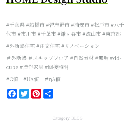
#千葉県 #船橋市 #習志野市 #浦安市 #松戸市 #八千
代市 #市川市 #千葉市 #鎌ヶ谷市 #流山市 #東京都
#外断熱住宅 #注文住宅 #リノベーション
＃外断熱 ＃スキップフロア #自然素材 #無垢 #dd-
cube #造作家具 #間接照明
#C値 #UA値 ＃ηA値
Facebook
Twitter
Pinterest
共
有
Category:
BLOG