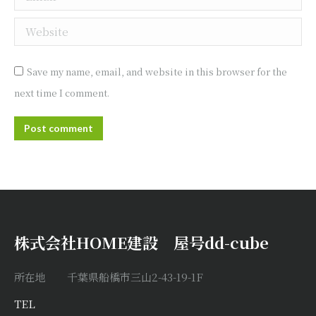
Website
Save my name, email, and website in this browser for the
next time I comment.
Post comment
株式会社HOME建設 屋号dd-cube
所在地 千葉県船橋市三山2-43-19-1F
TEL