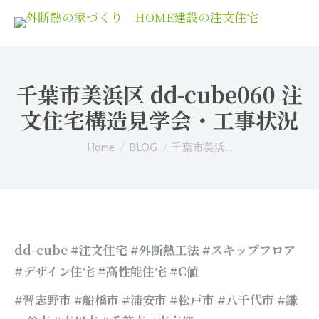
千葉市美浜区 dd-cube060 注
文住宅構造見学会・工事状況
You are here:
Home
BLOG
千葉市美浜…
dd-cube #注文住宅 #外断熱工法 #スキップフロア
#デザイン住宅 #高性能住宅 #C値
#習志野市 #船橋市 #浦安市 #松戸市 #八千代市 #鎌