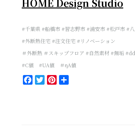
HOME Design Studio
#千葉県 #船橋市 #習志野市 #浦安市 #松戸市 #
#外断熱住宅 #注文住宅 #リノベーション
＃外断熱 ＃スキップフロア #自然素材 #無垢 #dd-
#C値 #UA値 ＃ηA値
Facebook
Twitter
Pinterest
共
有
Post