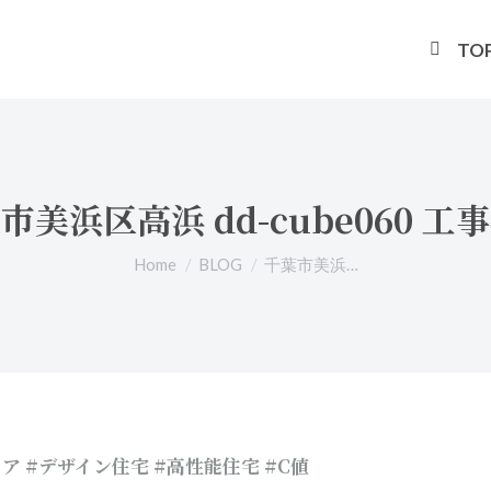
TO
市美浜区高浜 dd-cube060 工
You are here:
Home
BLOG
千葉市美浜…
ロア #デザイン住宅 #高性能住宅 #C値