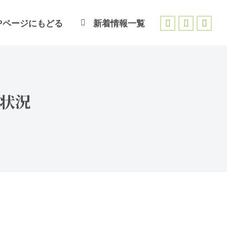
Pページにもどる
新着情報一覧
Facebook
X
Inst
page
page
page
opens
opens
open
in
in
in
new
new
new
事状況
window
window
wind