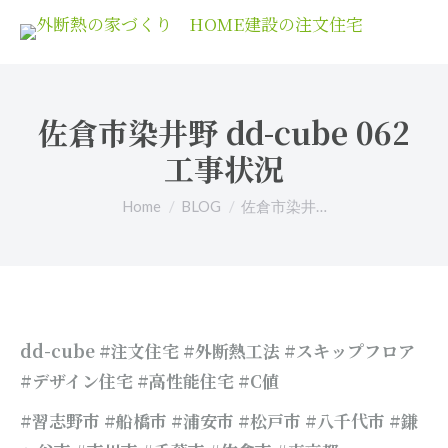
佐倉市染井野 dd-cube 062
工事状況
You are here:
Home
BLOG
佐倉市染井…
dd-cube #注文住宅 #外断熱工法 #スキップフロア
#デザイン住宅 #高性能住宅 #C値
#習志野市 #船橋市 #浦安市 #松戸市 #八千代市 #鎌