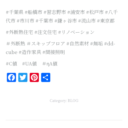
#千葉県 #船橋市 #習志野市 #浦安市 #松戸市 #八千
代市 #市川市 #千葉市 #鎌ヶ谷市 #流山市 #東京都
#外断熱住宅 #注文住宅 #リノベーション
＃外断熱 ＃スキップフロア #自然素材 #無垢 #dd-
cube #造作家具 #間接照明
#C値 #UA値 ＃ηA値
Facebook
Twitter
Pinterest
共
有
Category:
BLOG
Post