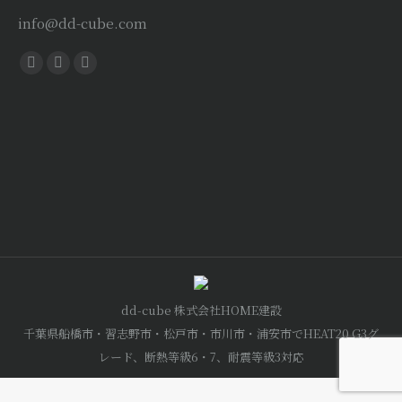
info@dd-cube.com
Find us on:
Facebook
X
Instagram
page
page
page
opens
opens
opens
in
in
in
new
new
new
window
window
window
dd-cube 株式会社HOME建設
千葉県船橋市・習志野市・松戸市・市川市・浦安市でHEAT20 G3グ
レード、断熱等級6・7、耐震等級3対応