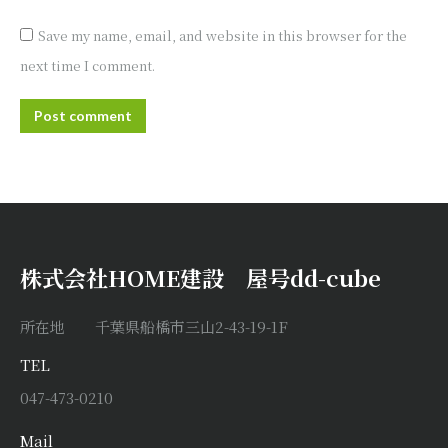
Save my name, email, and website in this browser for the
next time I comment.
Post comment
株式会社HOME建設 屋号dd-cube
所在地 千葉県船橋市三山2-43-19-1F
TEL
047-473-0210
Mail