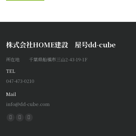
株式会社HOME建設 屋号dd-cube
所在地 千葉県船橋市三山2-43-19-1F
TEL
047-473-0210
Mail
info@dd-cube.com
Find us on:
Facebook
X
Instagram
page
page
page