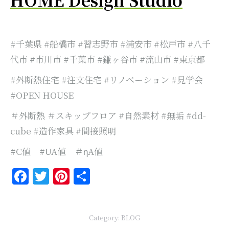
#千葉県 #船橋市 #習志野市 #浦安市 #松戸市 #八千
代市 #市川市 #千葉市 #鎌ヶ谷市 #流山市 #東京都
#外断熱住宅 #注文住宅 #リノベーション #見学会
#OPEN HOUSE
＃外断熱 ＃スキップフロア #自然素材 #無垢 #dd-
cube #造作家具 #間接照明
#C値 #UA値 ＃ηA値
Facebook
Twitter
Pinterest
共
有
Category:
BLOG