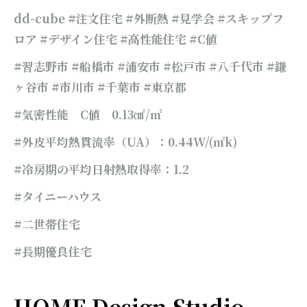
dd-cube #注文住宅 #外断熱 #見学会 #スキップフ
ロア #デザイン住宅 #高性能住宅 #C値
#習志野市 #船橋市 #浦安市 #松戸市 #八千代市 #鎌
ヶ谷市 #市川市 #千葉市
#東京都
#気密性能 C値 0.13㎠/㎡
#外皮平均熱貫流率（UA）：0.44W/(㎡k)
#冷房期の平均日射熱取得率：1.2
#タイニーハウス
#二世帯住宅
#長期優良住
宅
HOME Design Studio