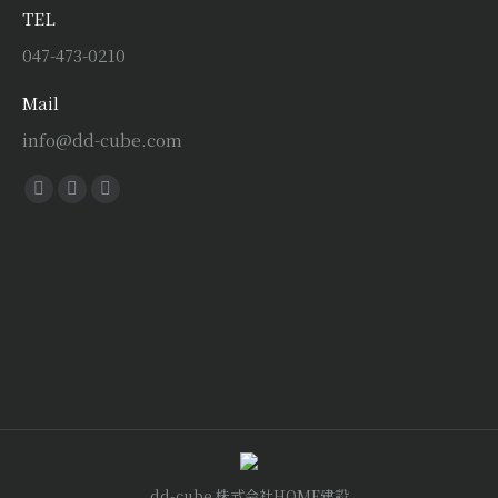
TEL
047-473-0210
Mail
info@dd-cube.com
Find us on:
Facebook
X
Instagram
page
page
page
opens
opens
opens
in
in
in
new
new
new
window
window
window
dd-cube 株式会社HOME建設