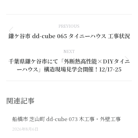
Post
PREVIOUS
navigation
Previous
鎌ケ谷市 dd-cube 065 タイニーハウス 工事状況
post:
NEXT
千葉県鎌ケ谷市にて「外断熱高性能×DIYタイニ
Next
ーハウス」構造現場見学会開催！12/17-25
post:
関連記事
船橋市 芝山町 dd-cube 073 木工事・外壁工事
2026年8月6日