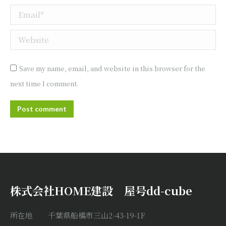
Email *
Website
Save my name, email, and website in this browser for the
next time I comment.
Post comment
株式会社HOME建設 屋号dd-cube
所在地 千葉県船橋市三山2-43-19-1F